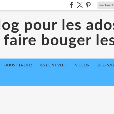
log pour les ado
 faire bouger le
BOOST TA LIFE!
ILS L'ONT VÉCU
VIDÉOS
DESSIN/