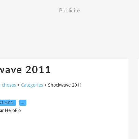
Publicité
wave 2011
s choses
>
Categories
>
Shockwave 2011
01.2011
…
ar HelloElo