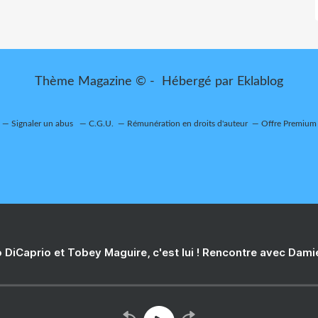
Thème Magazine © - Hébergé par
Eklablog
Signaler un abus
C.G.U.
Rémunération en droits d'auteur
Offre Premium
 DiCaprio et Tobey Maguire, c'est lui ! Rencontre avec Dam